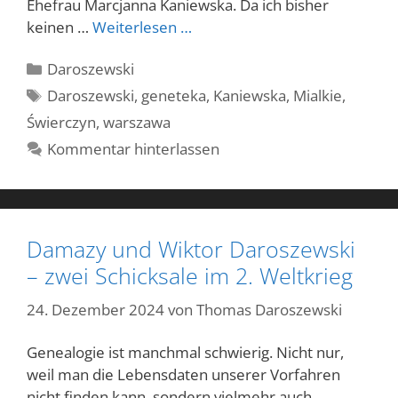
Ehefrau Marcjanna Kaniewska. Da ich bisher
keinen …
Weiterlesen …
Kategorien
Daroszewski
Schlagwörter
Daroszewski
,
geneteka
,
Kaniewska
,
Mialkie
,
Świerczyn
,
warszawa
Kommentar hinterlassen
Damazy und Wiktor Daroszewski
– zwei Schicksale im 2. Weltkrieg
24. Dezember 2024
von
Thomas Daroszewski
Genealogie ist manchmal schwierig. Nicht nur,
weil man die Lebensdaten unserer Vorfahren
nicht finden kann, sondern vielmehr auch