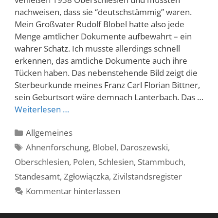
nachweisen, dass sie “deutschstämmig” waren.
Mein Großvater Rudolf Blobel hatte also jede
Menge amtlicher Dokumente aufbewahrt – ein
wahrer Schatz. Ich musste allerdings schnell
erkennen, das amtliche Dokumente auch ihre
Tücken haben. Das nebenstehende Bild zeigt die
Sterbeurkunde meines Franz Carl Florian Bittner,
sein Geburtsort wäre demnach Lanterbach. Das …
Weiterlesen …
Kategorien
Allgemeines
Schlagwörter
Ahnenforschung
,
Blobel
,
Daroszewski
,
Oberschlesien
,
Polen
,
Schlesien
,
Stammbuch
,
Standesamt
,
Zgłowiączka
,
Zivilstandsregister
Kommentar hinterlassen