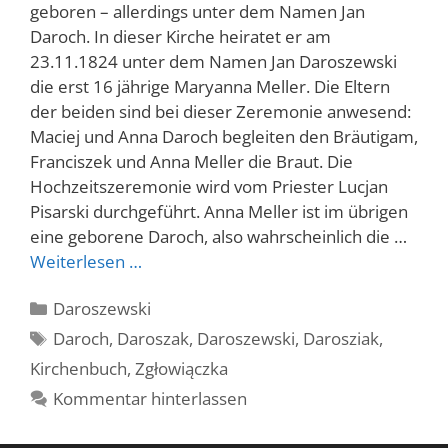
geboren – allerdings unter dem Namen Jan
Daroch. In dieser Kirche heiratet er am
23.11.1824 unter dem Namen Jan Daroszewski
die erst 16 jährige Maryanna Meller. Die Eltern
der beiden sind bei dieser Zeremonie anwesend:
Maciej und Anna Daroch begleiten den Bräutigam,
Franciszek und Anna Meller die Braut. Die
Hochzeitszeremonie wird vom Priester Lucjan
Pisarski durchgeführt. Anna Meller ist im übrigen
eine geborene Daroch, also wahrscheinlich die …
Weiterlesen …
Kategorien
Daroszewski
Schlagwörter
Daroch
,
Daroszak
,
Daroszewski
,
Darosziak
,
Kirchenbuch
,
Zgłowiączka
Kommentar hinterlassen