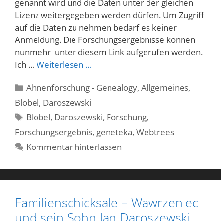
genannt wird und die Daten unter der gleichen
Lizenz weitergegeben werden dürfen. Um Zugriff
auf die Daten zu nehmen bedarf es keiner
Anmeldung. Die Forschungsergebnisse können
nunmehr unter diesem Link aufgerufen werden.
Ich …
Weiterlesen …
Kategorien
Ahnenforschung - Genealogy
,
Allgemeines
,
Blobel
,
Daroszewski
Schlagwörter
Blobel
,
Daroszewski
,
Forschung
,
Forschungsergebnis
,
geneteka
,
Webtrees
Kommentar hinterlassen
Familienschicksale – Wawrzeniec
und sein Sohn Jan Daroszewski