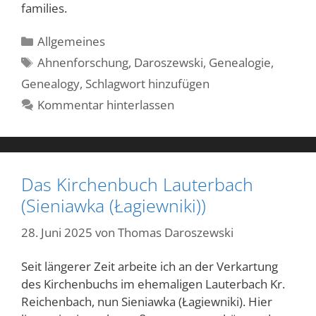
families.
Kategorien
Allgemeines
Schlagwörter
Ahnenforschung
,
Daroszewski
,
Genealogie
,
Genealogy
,
Schlagwort hinzufügen
Kommentar hinterlassen
Das Kirchenbuch Lauterbach
(Sieniawka (Łagiewniki))
28. Juni 2025
von
Thomas Daroszewski
Seit längerer Zeit arbeite ich an der Verkartung
des Kirchenbuchs im ehemaligen Lauterbach Kr.
Reichenbach, nun Sieniawka (Łagiewniki). Hier