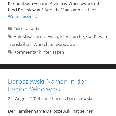
Kirchenbuch von św. Krzyża w Warszawie und
fand Boleslaw auf Anhieb. Man kann sie hier …
Weiterlesen …
Kategorien
Daroszewski
Schlagwörter
Boleslaw Daroszewski
,
Kreuzkirche
,
św. Krzyża
,
Transkribus
,
Warschau
,
warszawa
Kommentar hinterlassen
Daroszewski Namen in der
Region Włocławek
22. August 2024
von
Thomas Daroszewski
Der Familienname Daroszewski hat seinen