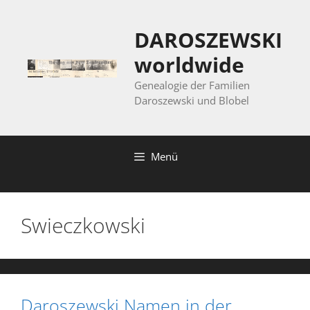
Zum
Inhalt
DAROSZEWSKI
springen
worldwide
Genealogie der Familien
Daroszewski und Blobel
Menü
Swieczkowski
Daroszewski Namen in der