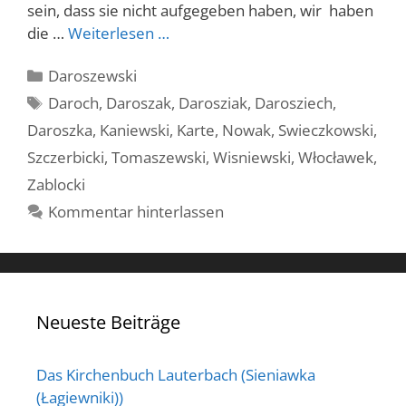
sein, dass sie nicht aufgegeben haben, wir haben
die …
Weiterlesen …
Kategorien
Daroszewski
Schlagwörter
Daroch
,
Daroszak
,
Darosziak
,
Darosziech
,
Daroszka
,
Kaniewski
,
Karte
,
Nowak
,
Swieczkowski
,
Szczerbicki
,
Tomaszewski
,
Wisniewski
,
Włocławek
,
Zablocki
Kommentar hinterlassen
Neueste Beiträge
Das Kirchenbuch Lauterbach (Sieniawka
(Łagiewniki))