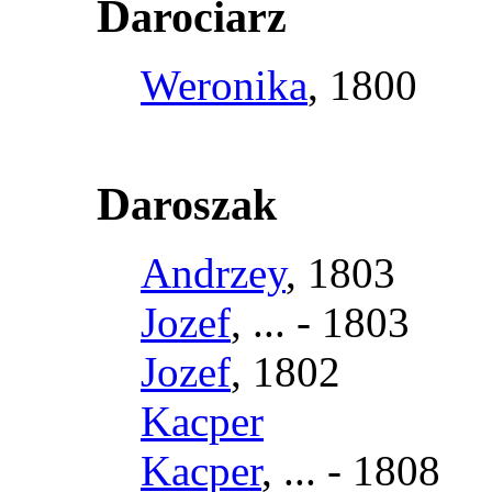
D
arociarz
Weronika
, 1800
D
aroszak
Andrzey
, 1803
Jozef
, ... - 1803
Jozef
, 1802
Kacper
Kacper
, ... - 1808