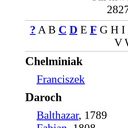
282
?
A B
C
D
E
F
G H I
V 
C
helminiak
Franciszek
D
aroch
Balthazar
, 1789
Fabian
, 1808