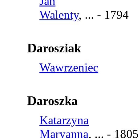
Jan
Walenty
, ... - 1794
D
arosziak
Wawrzeniec
D
aroszka
Katarzyna
Maryanna
, ... - 180