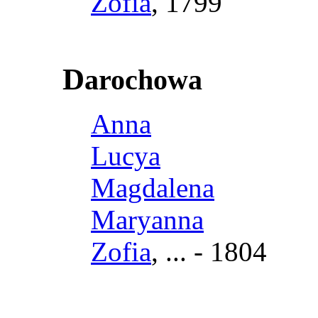
Zofia
, 1799
D
arochowa
Anna
Lucya
Magdalena
Maryanna
Zofia
, ... - 1804