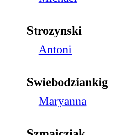
S
trozynski
Antoni
S
wiebodziankig
Maryanna
S
zmaicziak