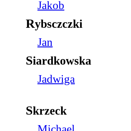
Jakob
R
ybsczczki
Jan
S
iardkowska
Jadwiga
S
krzeck
Michael