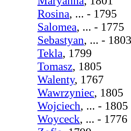
Maryanna
, 1801
Rosina
, ... - 1795
Salomea
, ... - 1775
Sebastyan
, ... - 180
Tekla
, 1799
Tomasz
, 1805
Walenty
, 1767
Wawrzyniec
, 1805
Wojciech
, ... - 1805
Woyceck
, ... - 1776