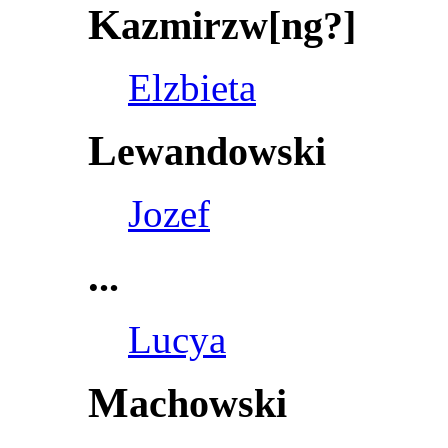
K
azmirzw[ng?]
Elzbieta
L
ewandowski
Jozef
.
..
Lucya
M
achowski