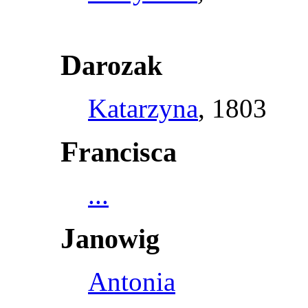
D
arozak
Katarzyna
, 1803
F
rancisca
...
J
anowig
Antonia