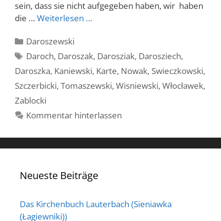
sein, dass sie nicht aufgegeben haben, wir haben
die …
Weiterlesen …
Kategorien
Daroszewski
Schlagwörter
Daroch
,
Daroszak
,
Darosziak
,
Darosziech
,
Daroszka
,
Kaniewski
,
Karte
,
Nowak
,
Swieczkowski
,
Szczerbicki
,
Tomaszewski
,
Wisniewski
,
Włocławek
,
Zablocki
Kommentar hinterlassen
Neueste Beiträge
Das Kirchenbuch Lauterbach (Sieniawka
(Łagiewniki))