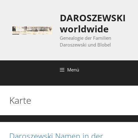
Zum
Inhalt
DAROSZEWSKI
springen
worldwide
Genealogie der Familien
Daroszewski und Blobel
Menü
Karte
Daroszewski Namen in der