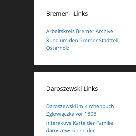
Bremen - Links
Arbeitskreis Bremer Archive
Rund um den Bremer Stadtteil
Osterholz
Daroszewski Links
Daroszewski im Kirchenbuch
Zgłowiączka vor 1808
Interaktive Karte der Familie
daroszewski und der