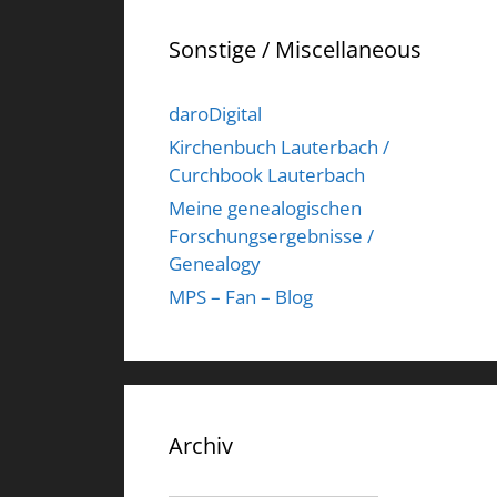
Sonstige / Miscellaneous
daroDigital
Kirchenbuch Lauterbach /
Curchbook Lauterbach
Meine genealogischen
Forschungsergebnisse /
Genealogy
MPS – Fan – Blog
Archiv