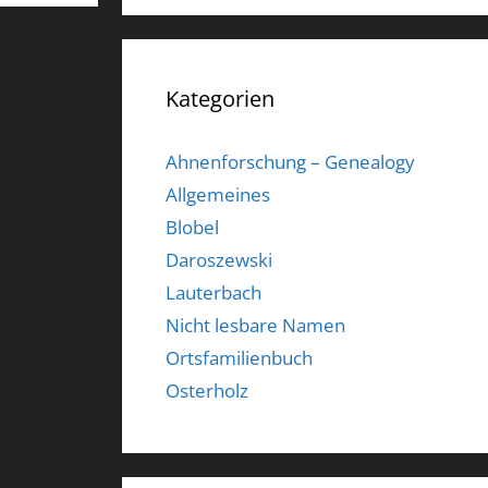
Kategorien
Ahnenforschung – Genealogy
Allgemeines
Blobel
Daroszewski
Lauterbach
Nicht lesbare Namen
Ortsfamilienbuch
Osterholz