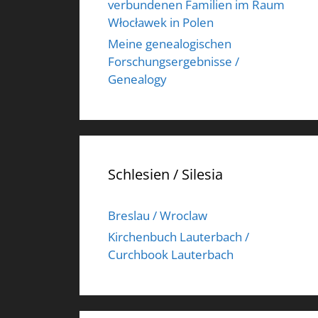
verbundenen Familien im Raum
Włocławek in Polen
Meine genealogischen
Forschungsergebnisse /
Genealogy
Schlesien / Silesia
Breslau / Wroclaw
Kirchenbuch Lauterbach /
Curchbook Lauterbach