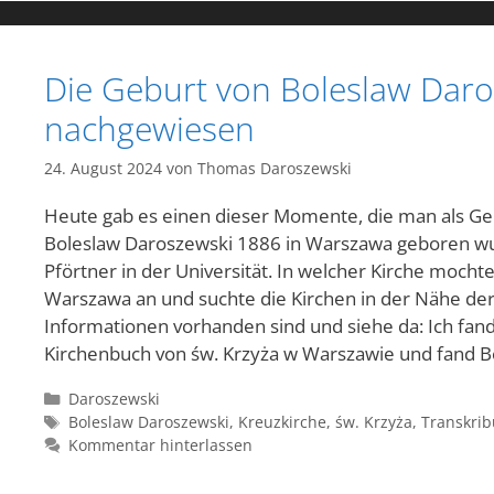
Die Geburt von Boleslaw Daro
nachgewiesen
24. August 2024
von
Thomas Daroszewski
Heute gab es einen dieser Momente, die man als Gen
Boleslaw Daroszewski 1886 in Warszawa geboren wurd
Pförtner in der Universität. In welcher Kirche mocht
Warszawa an und suchte die Kirchen in der Nähe der 
Informationen vorhanden sind und siehe da: Ich fand
Kirchenbuch von św. Krzyża w Warszawie und fand Bo
Kategorien
Daroszewski
Schlagwörter
Boleslaw Daroszewski
,
Kreuzkirche
,
św. Krzyża
,
Transkrib
Kommentar hinterlassen