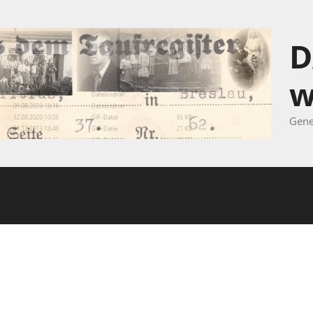
D
w
Gene