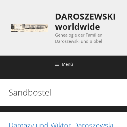
Zum
Inhalt
DAROSZEWSKI
springen
worldwide
Genealogie der Familien
Daroszewski und Blobel
Menü
Sandbostel
Damazy und Wiktor Daroszewski