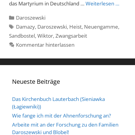
das Martyrium in Deutschland …
Weiterlesen …
Kategorien
Daroszewski
Schlagwörter
Damazy
,
Daroszewski
,
Heist
,
Neuengamme
,
Sandbostel
,
Wiktor
,
Zwangsarbeit
Kommentar hinterlassen
Neueste Beiträge
Das Kirchenbuch Lauterbach (Sieniawka
(Łagiewniki))
Wie fange ich mit der Ahnenforschung an?
Arbeite mit an der Forschung zu den Familien
Daroszewski und Blobel!